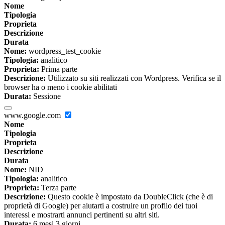
Nome
Tipologia
Proprieta
Descrizione
Durata
Nome:
wordpress_test_cookie
Tipologia:
analitico
Proprieta:
Prima parte
Descrizione:
Utilizzato su siti realizzati con Wordpress. Verifica se il
browser ha o meno i cookie abilitati
Durata:
Sessione
www.google.com
Nome
Tipologia
Proprieta
Descrizione
Durata
Nome:
NID
Tipologia:
analitico
Proprieta:
Terza parte
Descrizione:
Questo cookie è impostato da DoubleClick (che è di
proprietà di Google) per aiutarti a costruire un profilo dei tuoi
interessi e mostrarti annunci pertinenti su altri siti.
Durata:
6 mesi 3 giorni