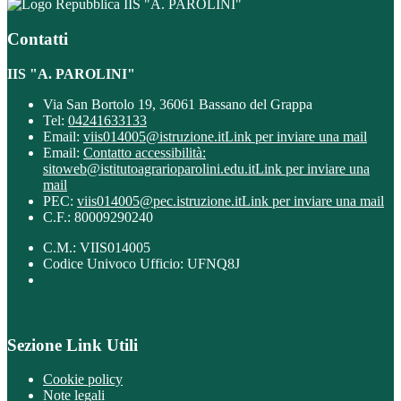
IIS "A. PAROLINI"
Contatti
IIS "A. PAROLINI"
Via San Bortolo 19, 36061 Bassano del Grappa
Tel:
04241633133
Email:
viis014005@istruzione.it
Link per inviare una mail
Email:
Contatto accessibilità:
sitoweb@istitutoagrarioparolini.edu.it
Link per inviare una
mail
PEC:
viis014005@pec.istruzione.it
Link per inviare una mail
C.F.: 80009290240
C.M.: VIIS014005
Codice Univoco Ufficio: UFNQ8J
Sezione Link Utili
Cookie policy
Note legali