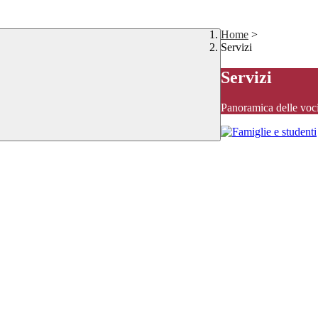
Home
>
Servizi
Servizi
Panoramica delle voc