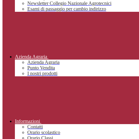
Newsletter Collegio Nazionale Agrotecnici
Esami di passaggio per cambio indirizzo
Azienda Agraria
Azienda Agraria
Punto Vendita
I nostri prodotti
Informazioni
Contatti
Orario scolastico
Orario Classi