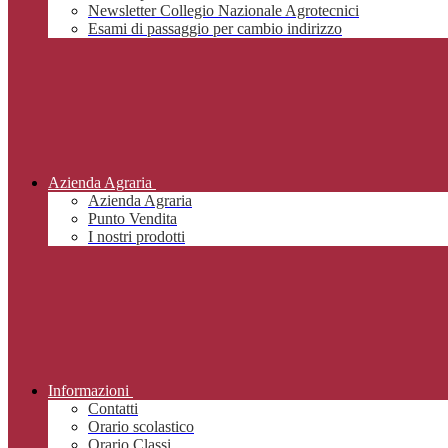
Newsletter Collegio Nazionale Agrotecnici
Esami di passaggio per cambio indirizzo
Azienda Agraria
Azienda Agraria
Punto Vendita
I nostri prodotti
Informazioni
Contatti
Orario scolastico
Orario Classi