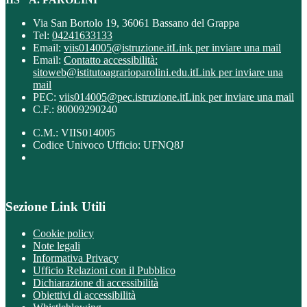
Via San Bortolo 19, 36061 Bassano del Grappa
Tel:
04241633133
Email:
viis014005@istruzione.it
Link per inviare una mail
Email:
Contatto accessibilità:
sitoweb@istitutoagrarioparolini.edu.it
Link per inviare una
mail
PEC:
viis014005@pec.istruzione.it
Link per inviare una mail
C.F.: 80009290240
C.M.: VIIS014005
Codice Univoco Ufficio: UFNQ8J
Sezione Link Utili
Cookie policy
Note legali
Informativa Privacy
Ufficio Relazioni con il Pubblico
Dichiarazione di accessibilità
Obiettivi di accessibilità