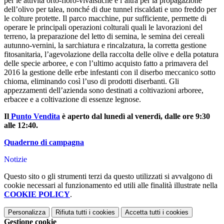
per le attività orto-floro-vivaistiche e l’altra per la propagazione
dell’olivo per talea, nonché di due tunnel riscaldati e uno freddo per
le colture protette. Il parco macchine, pur sufficiente, permette di
operare le principali operazioni colturali quali le lavorazioni del
terreno, la preparazione del letto di semina, le semina dei cereali
autunno-vernini, la sarchiatura e rincalzatura, la corretta gestione
fitosanitaria, l’agevolazione della raccolta delle olive e della potatura
delle specie arboree, e con l’ultimo acquisto fatto a primavera del
2016 la gestione delle erbe infestanti con il diserbo meccanico sotto
chioma, eliminando così l’uso di prodotti diserbanti. Gli
appezzamenti dell’azienda sono destinati a coltivazioni arboree,
erbacee e a coltivazione di essenze legnose.
Il
Punto Vendita
è aperto dal lunedì al venerdì, dalle ore 9:30
alle 12:40.
Quaderno di campagna
Notizie
Questo sito o gli strumenti terzi da questo utilizzati si avvalgono di
cookie necessari al funzionamento ed utili alle finalità illustrate nella
COOKIE POLICY
.
Personalizza
Rifiuta tutti
i cookies
Accetta tutti
i cookies
Gestione cookie