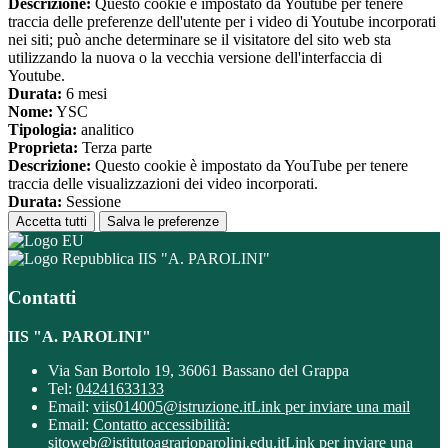
Descrizione:
Questo cookie è impostato da Youtube per tenere
traccia delle preferenze dell'utente per i video di Youtube incorporati
nei siti; può anche determinare se il visitatore del sito web sta
utilizzando la nuova o la vecchia versione dell'interfaccia di
Youtube.
Durata:
6 mesi
Nome:
YSC
Tipologia:
analitico
Proprieta:
Terza parte
Descrizione:
Questo cookie è impostato da YouTube per tenere
traccia delle visualizzazioni dei video incorporati.
Durata:
Sessione
Accetta tutti
Salva le preferenze
IIS "A. PAROLINI"
Contatti
IIS "A. PAROLINI"
Via San Bortolo 19, 36061 Bassano del Grappa
Tel:
04241633133
Email:
viis014005@istruzione.it
Link per inviare una mail
Email:
Contatto accessibilità:
sitoweb@istitutoagrarioparolini.edu.it
Link per inviare una