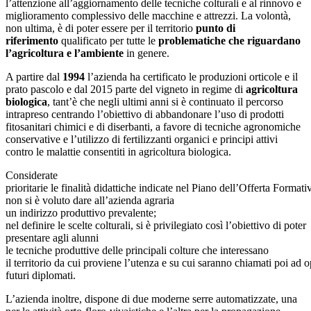
l’attenzione all’aggiornamento delle tecniche colturali e al rinnovo e
miglioramento complessivo delle macchine e attrezzi. La volontà,
non ultima, è di poter essere per il territorio
punto di
riferimento
qualificato per tutte le
problematiche che riguardano
l’agricoltura e l’ambiente
in genere.
A partire dal
1994
l’azienda ha certificato le produzioni orticole e il
prato pascolo e dal 2015 parte del vigneto in regime di
agricoltura
biologica
, tant’è che negli ultimi anni si è continuato il percorso
intrapreso centrando l’obiettivo di abbandonare l’uso di prodotti
fitosanitari chimici e di diserbanti, a favore di tecniche agronomiche
conservative e l’utilizzo di fertilizzanti organici e principi attivi
contro le malattie consentiti in agricoltura biologica.
Considerate
prioritarie le finalità didattiche indicate nel Piano dell’Offerta Formati
non si è voluto dare all’azienda agraria
un indirizzo produttivo prevalente;
nel definire le scelte colturali, si è privilegiato così l’obiettivo di poter
presentare agli alunni
le tecniche produttive delle principali colture che interessano
il territorio da cui proviene l’utenza e su cui saranno chiamati poi ad o
futuri diplomati.
L’azienda inoltre, dispone di due moderne serre automatizzate, una