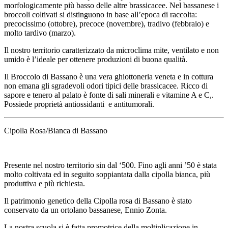
morfologicamente più basso delle altre brassicacee. Nel bassanese i
broccoli coltivati si distinguono in base all’epoca di raccolta:
precocissimo (ottobre), precoce (novembre), tradivo (febbraio) e
molto tardivo (marzo).
Il nostro territorio caratterizzato da microclima mite, ventilato e non
umido è l’ideale per ottenere produzioni di buona qualità.
Il Broccolo di Bassano è una vera ghiottoneria veneta e in cottura
non emana gli sgradevoli odori tipici delle brassicacee. Ricco di
sapore e tenero al palato è fonte di sali minerali e vitamine A e C,.
Possiede proprietà antiossidanti e antitumorali.
Cipolla Rosa/Bianca di Bassano
Presente nel nostro territorio sin dal ‘500. Fino agli anni ’50 è stata
molto coltivata ed in seguito soppiantata dalla cipolla bianca, più
produttiva e più richiesta.
Il patrimonio genetico della Cipolla rosa di Bassano è stato
conservato da un ortolano bassanese, Ennio Zonta.
La nostra scuola si è fatta promotrice della moltiplicazione in