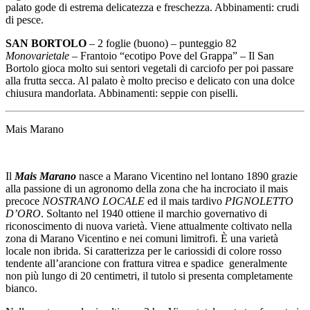
palato gode di estrema delicatezza e freschezza. Abbinamenti: crudi
di pesce.
SAN BORTOLO
– 2 foglie (buono) – punteggio 82
Monovarietale
– Frantoio “ecotipo Pove del Grappa” – Il San
Bortolo gioca molto sui sentori vegetali di carciofo per poi passare
alla frutta secca. Al palato è molto preciso e delicato con una dolce
chiusura mandorlata. Abbinamenti: seppie con piselli.
Mais Marano
Il
Mais Marano
nasce a Marano Vicentino nel lontano 1890 grazie
alla passione di un agronomo della zona che ha incrociato il mais
precoce
NOSTRANO LOCALE
ed il mais tardivo
PIGNOLETTO
D’ORO
. Soltanto nel 1940 ottiene il marchio governativo di
riconoscimento di nuova varietà. Viene attualmente coltivato nella
zona di Marano Vicentino e nei comuni limitrofi. È una varietà
locale non ibrida. Si caratterizza per le cariossidi di colore rosso
tendente all’arancione con frattura vitrea e spadice generalmente
non più lungo di 20 centimetri, il tutolo si presenta completamente
bianco.