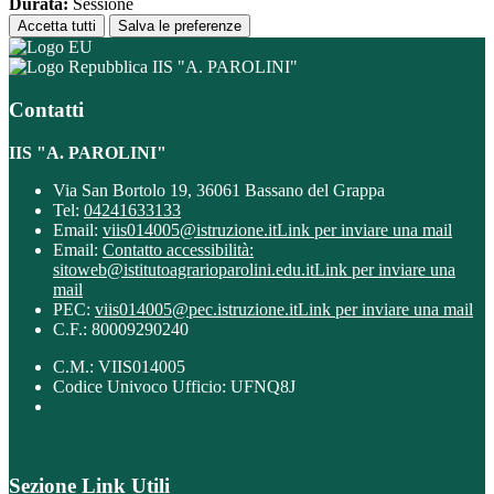
Durata:
Sessione
Accetta tutti
Salva le preferenze
IIS "A. PAROLINI"
Contatti
IIS "A. PAROLINI"
Via San Bortolo 19, 36061 Bassano del Grappa
Tel:
04241633133
Email:
viis014005@istruzione.it
Link per inviare una mail
Email:
Contatto accessibilità:
sitoweb@istitutoagrarioparolini.edu.it
Link per inviare una
mail
PEC:
viis014005@pec.istruzione.it
Link per inviare una mail
C.F.: 80009290240
C.M.: VIIS014005
Codice Univoco Ufficio: UFNQ8J
Sezione Link Utili