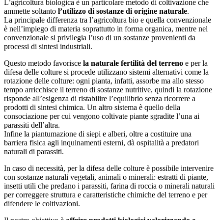
L’agricoltura biologica è un particolare metodo di coltivazione che
ammette soltanto
l’utilizzo di sostanze di origine naturale
.
La principale differenza tra l’agricoltura bio e quella convenzionale
è nell’impiego di materia soprattutto in forma organica, mentre nel
convenzionale si privilegia l’uso di un sostanze provenienti da
processi di sintesi industriali.
Questo metodo favorisce
la naturale fertilità del terreno
e per la
difesa delle colture si procede utilizzano sistemi alternativi come la
rotazione delle colture: ogni pianta, infatti, assorbe ma allo stesso
tempo arricchisce il terreno di sostanze nutritive, quindi la rotazione
risponde all’esigenza di ristabilire l’equilibrio senza ricorrere a
prodotti di sintesi chimica. Un altro sistema è quello della
consociazione per cui vengono coltivate piante sgradite l’una ai
parassiti dell’altra.
Infine la piantumazione di siepi e alberi, oltre a costituire una
barriera fisica agli inquinamenti esterni, dà ospitalità a predatori
naturali di parassiti.
In caso di necessità, per la difesa delle colture è possibile intervenire
con sostanze naturali vegetali, animali o minerali: estratti di piante,
insetti utili che predano i parassiti, farina di roccia o minerali naturali
per correggere struttura e caratteristiche chimiche del terreno e per
difendere le coltivazioni.