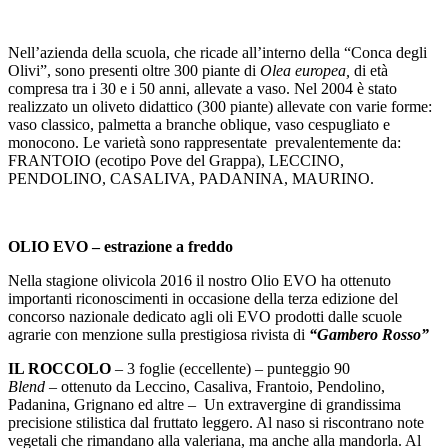
Nell’azienda della scuola, che ricade all’interno della “Conca degli
Olivi”, sono presenti oltre 300 piante di
Olea europea,
di età
compresa tra i 30 e i 50 anni, allevate a vaso. Nel 2004 è stato
realizzato un oliveto didattico (300 piante) allevate con varie forme:
vaso classico, palmetta a branche oblique, vaso cespugliato e
monocono. Le varietà sono rappresentate prevalentemente da:
FRANTOIO (ecotipo Pove del Grappa), LECCINO,
PENDOLINO, CASALIVA, PADANINA, MAURINO.
OLIO EVO – estrazione a freddo
Nella stagione olivicola 2016 il nostro Olio EVO ha ottenuto
importanti riconoscimenti in occasione della terza edizione del
concorso nazionale dedicato agli oli EVO prodotti dalle scuole
agrarie con menzione sulla prestigiosa rivista di
“Gambero Rosso”
IL ROCCOLO
– 3 foglie (eccellente) – punteggio 90
Blend
– ottenuto da Leccino, Casaliva, Frantoio, Pendolino,
Padanina, Grignano ed altre – Un extravergine di grandissima
precisione stilistica dal fruttato leggero. Al naso si riscontrano note
vegetali che rimandano alla valeriana, ma anche alla mandorla. Al