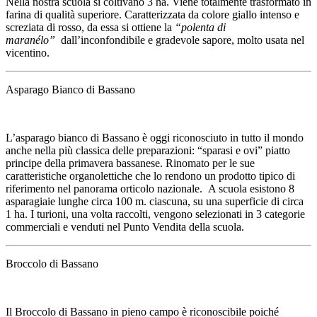
Nella nostra scuola si coltivano 3 ha. Viene totalmente trasformato in
farina di qualità superiore. Caratterizzata da colore giallo intenso e
screziata di rosso, da essa si ottiene la
“polenta di
maranélo”
dall’inconfondibile e gradevole sapore, molto usata nel
vicentino.
Asparago Bianco di Bassano
L’asparago bianco di Bassano è oggi riconosciuto in tutto il mondo
anche nella più classica delle preparazioni: “sparasi e ovi” piatto
principe della primavera bassanese. Rinomato per le sue
caratteristiche organolettiche che lo rendono un prodotto tipico di
riferimento nel panorama orticolo nazionale. A scuola esistono 8
asparagiaie lunghe circa 100 m. ciascuna, su una superficie di circa
1 ha. I turioni, una volta raccolti, vengono selezionati in 3 categorie
commerciali e venduti nel Punto Vendita della scuola.
Broccolo di Bassano
Il Broccolo di Bassano in pieno campo è riconoscibile poiché