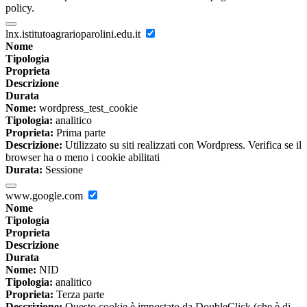
policy.
lnx.istitutoagrarioparolini.edu.it
Nome
Tipologia
Proprieta
Descrizione
Durata
Nome:
wordpress_test_cookie
Tipologia:
analitico
Proprieta:
Prima parte
Descrizione:
Utilizzato su siti realizzati con Wordpress. Verifica se il
browser ha o meno i cookie abilitati
Durata:
Sessione
www.google.com
Nome
Tipologia
Proprieta
Descrizione
Durata
Nome:
NID
Tipologia:
analitico
Proprieta:
Terza parte
Descrizione:
Questo cookie è impostato da DoubleClick (che è di