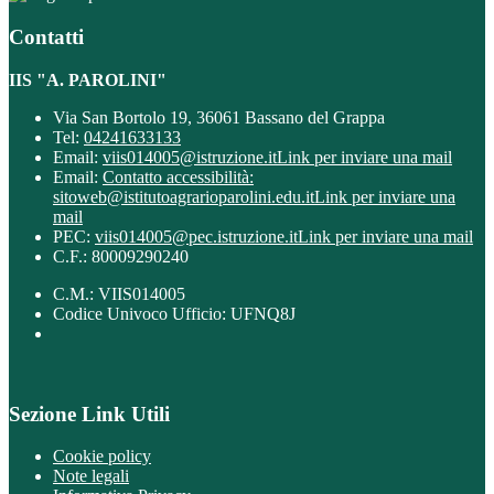
Contatti
IIS "A. PAROLINI"
Via San Bortolo 19, 36061 Bassano del Grappa
Tel:
04241633133
Email:
viis014005@istruzione.it
Link per inviare una mail
Email:
Contatto accessibilità:
sitoweb@istitutoagrarioparolini.edu.it
Link per inviare una
mail
PEC:
viis014005@pec.istruzione.it
Link per inviare una mail
C.F.: 80009290240
C.M.: VIIS014005
Codice Univoco Ufficio: UFNQ8J
Sezione Link Utili
Cookie policy
Note legali