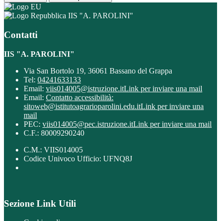
IIS "A. PAROLINI"
Contatti
IIS "A. PAROLINI"
Via San Bortolo 19, 36061 Bassano del Grappa
Tel:
04241633133
Email:
viis014005@istruzione.it
Link per inviare una mail
Email:
Contatto accessibilità:
sitoweb@istitutoagrarioparolini.edu.it
Link per inviare una
mail
PEC:
viis014005@pec.istruzione.it
Link per inviare una mail
C.F.: 80009290240
C.M.: VIIS014005
Codice Univoco Ufficio: UFNQ8J
Sezione Link Utili