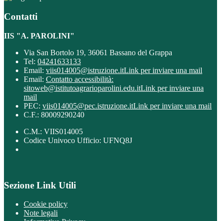
Contatti
IIS "A. PAROLINI"
Via San Bortolo 19, 36061 Bassano del Grappa
Tel:
04241633133
Email:
viis014005@istruzione.it
Link per inviare una mail
Email:
Contatto accessibilità:
sitoweb@istitutoagrarioparolini.edu.it
Link per inviare una
mail
PEC:
viis014005@pec.istruzione.it
Link per inviare una mail
C.F.: 80009290240
C.M.: VIIS014005
Codice Univoco Ufficio: UFNQ8J
Sezione Link Utili
Cookie policy
Note legali