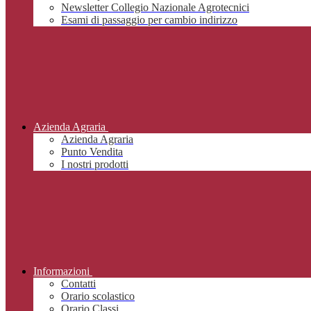
Newsletter Collegio Nazionale Agrotecnici
Esami di passaggio per cambio indirizzo
Azienda Agraria
Azienda Agraria
Punto Vendita
I nostri prodotti
Informazioni
Contatti
Orario scolastico
Orario Classi