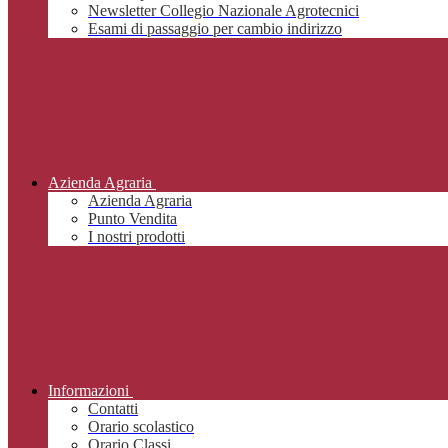
Newsletter Collegio Nazionale Agrotecnici
Esami di passaggio per cambio indirizzo
Azienda Agraria
Azienda Agraria
Punto Vendita
I nostri prodotti
Informazioni
Contatti
Orario scolastico
Orario Classi