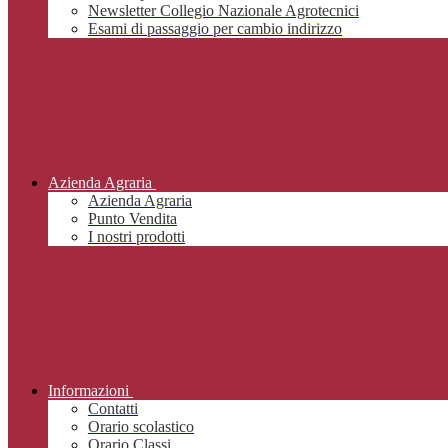
Newsletter Collegio Nazionale Agrotecnici
Esami di passaggio per cambio indirizzo
Azienda Agraria
Azienda Agraria
Punto Vendita
I nostri prodotti
Informazioni
Contatti
Orario scolastico
Orario Classi