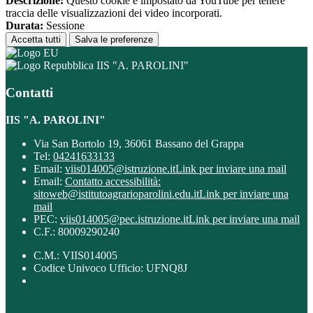
Descrizione:
Questo cookie è impostato da YouTube per tenere
traccia delle visualizzazioni dei video incorporati.
Durata:
Sessione
Accetta tutti
Salva le preferenze
IIS "A. PAROLINI"
Contatti
IIS "A. PAROLINI"
Via San Bortolo 19, 36061 Bassano del Grappa
Tel:
04241633133
Email:
viis014005@istruzione.it
Link per inviare una mail
Email:
Contatto accessibilità:
sitoweb@istitutoagrarioparolini.edu.it
Link per inviare una
mail
PEC:
viis014005@pec.istruzione.it
Link per inviare una mail
C.F.: 80009290240
C.M.: VIIS014005
Codice Univoco Ufficio: UFNQ8J