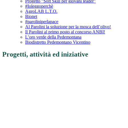
Progetto "Soft Skill per giovani leader"
#Ioleggoperchè
AgroLAB L.T.O.
Bionet
#paroliniperlapace
Al Parolini la soluzione per la mosca dell’olivo!
Il Parolini al primo posto al concorso ANBI!
L’oro verde della Pedemontana
Biodistretto Pedemontano Vicentino
Progetti, attività ed iniziative