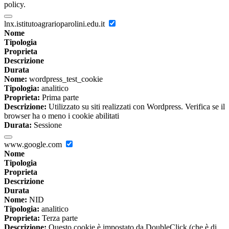
policy.
lnx.istitutoagrarioparolini.edu.it
Nome
Tipologia
Proprieta
Descrizione
Durata
Nome:
wordpress_test_cookie
Tipologia:
analitico
Proprieta:
Prima parte
Descrizione:
Utilizzato su siti realizzati con Wordpress. Verifica se il
browser ha o meno i cookie abilitati
Durata:
Sessione
www.google.com
Nome
Tipologia
Proprieta
Descrizione
Durata
Nome:
NID
Tipologia:
analitico
Proprieta:
Terza parte
Descrizione:
Questo cookie è impostato da DoubleClick (che è di