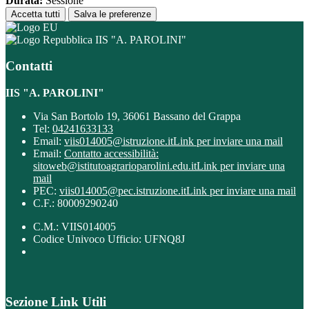
Durata:
Sessione
Accetta tutti
Salva le preferenze
IIS "A. PAROLINI"
Contatti
IIS "A. PAROLINI"
Via San Bortolo 19, 36061 Bassano del Grappa
Tel:
04241633133
Email:
viis014005@istruzione.it
Link per inviare una mail
Email:
Contatto accessibilità:
sitoweb@istitutoagrarioparolini.edu.it
Link per inviare una
mail
PEC:
viis014005@pec.istruzione.it
Link per inviare una mail
C.F.: 80009290240
C.M.: VIIS014005
Codice Univoco Ufficio: UFNQ8J
Sezione Link Utili