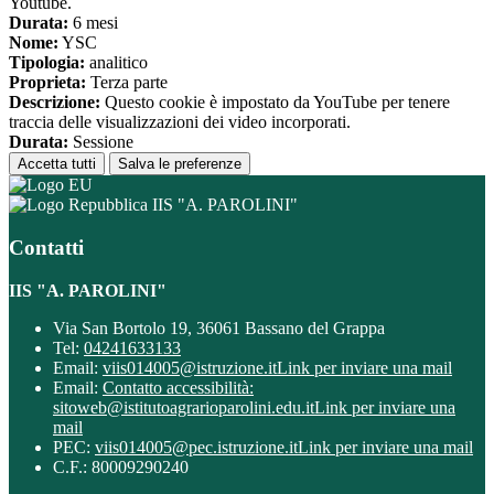
Youtube.
Durata:
6 mesi
Nome:
YSC
Tipologia:
analitico
Proprieta:
Terza parte
Descrizione:
Questo cookie è impostato da YouTube per tenere
traccia delle visualizzazioni dei video incorporati.
Durata:
Sessione
Accetta tutti
Salva le preferenze
IIS "A. PAROLINI"
Contatti
IIS "A. PAROLINI"
Via San Bortolo 19, 36061 Bassano del Grappa
Tel:
04241633133
Email:
viis014005@istruzione.it
Link per inviare una mail
Email:
Contatto accessibilità:
sitoweb@istitutoagrarioparolini.edu.it
Link per inviare una
mail
PEC:
viis014005@pec.istruzione.it
Link per inviare una mail
C.F.: 80009290240