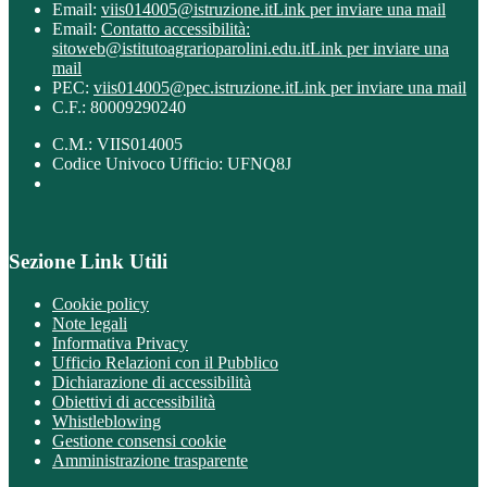
Email:
viis014005@istruzione.it
Link per inviare una mail
Email:
Contatto accessibilità:
sitoweb@istitutoagrarioparolini.edu.it
Link per inviare una
mail
PEC:
viis014005@pec.istruzione.it
Link per inviare una mail
C.F.: 80009290240
C.M.: VIIS014005
Codice Univoco Ufficio: UFNQ8J
Sezione Link Utili
Cookie policy
Note legali
Informativa Privacy
Ufficio Relazioni con il Pubblico
Dichiarazione di accessibilità
Obiettivi di accessibilità
Whistleblowing
Gestione consensi cookie
Amministrazione trasparente