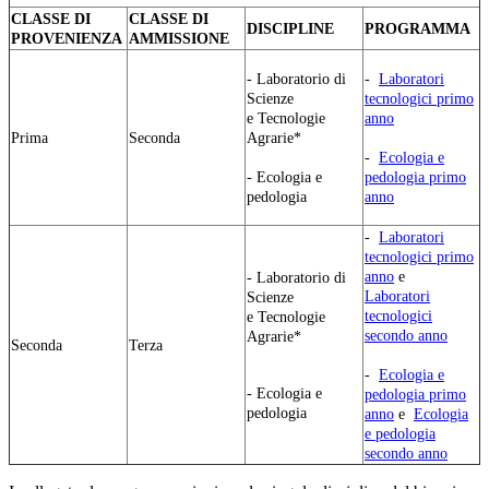
CLASSE DI
CLASSE DI
DISCIPLINE
PROGRAMMA
PROVENIENZA
AMMISSIONE
- Laboratorio di
-
Laboratori
Scienze
tecnologici primo
e Tecnologie
anno
Prima
Seconda
Agrarie*
-
Ecologia e
- Ecologia e
pedologia primo
pedologia
anno
-
Laboratori
tecnologici primo
anno
e
- Laboratorio di
Laboratori
Scienze
tecnologici
e Tecnologie
secondo anno
Agrarie*
Seconda
Terza
-
Ecologia e
- Ecologia e
pedologia primo
pedologia
anno
e
Ecologia
e pedologia
secondo anno