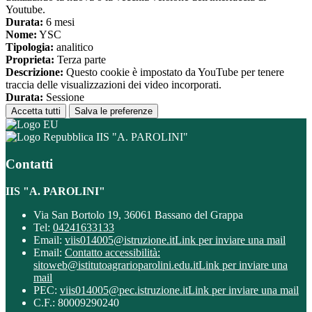
Youtube.
Durata:
6 mesi
Nome:
YSC
Tipologia:
analitico
Proprieta:
Terza parte
Descrizione:
Questo cookie è impostato da YouTube per tenere
traccia delle visualizzazioni dei video incorporati.
Durata:
Sessione
Accetta tutti
Salva le preferenze
IIS "A. PAROLINI"
Contatti
IIS "A. PAROLINI"
Via San Bortolo 19, 36061 Bassano del Grappa
Tel:
04241633133
Email:
viis014005@istruzione.it
Link per inviare una mail
Email:
Contatto accessibilità:
sitoweb@istitutoagrarioparolini.edu.it
Link per inviare una
mail
PEC:
viis014005@pec.istruzione.it
Link per inviare una mail
C.F.: 80009290240