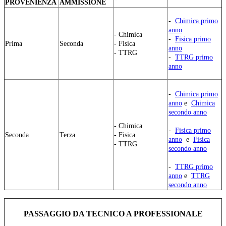
PROVENIENZA
AMMISSIONE
-
Chimica primo
anno
- Chimica
-
Fisica primo
Prima
Seconda
- Fisica
anno
- TTRG
-
TTRG primo
anno
-
Chimica primo
anno
e
Chimica
secondo anno
- Chimica
-
Fisica primo
Seconda
Terza
- Fisica
anno
e
Fisica
- TTRG
secondo anno
-
TTRG primo
anno
e
TTRG
secondo anno
PASSAGGIO DA TECNICO A PROFESSIONALE