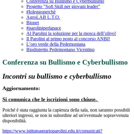
Conferenza su Bullismo e Cyberbullismo
Progetto "Soft Skill per giovani leader"
#Ioleggoperchè
AgroLAB L.T.O.
Bionet
#paroliniperlapace
Al Parolini la soluzione per la mosca dell’olivo!
Il Parolini al primo posto al concorso ANBI!
L’oro verde della Pedemontana
Biodistretto Pedemontano Vicentino
Conferenza su Bullismo e Cyberbullismo
Incontri su bullismo e cyberbullismo
Aggiornamento:
Si comunica che le iscrizioni sono chiuse.
Poiché è stata raggiunta la capienza della sala, non saranno possibili
ulteriori ingressi, se non in subordine ad un'eventuale sopravvenuta
disponibilità.
https://www.istitutoagrarioparolini.edu.it/comunicati?