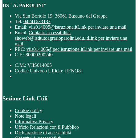
IIS "A. PAROLINI"
Via San Bortolo 19, 36061 Bassano del Grappa
Tel:
04241633133
Email:
viis014005@istruzione.it
Link per inviare una mail
Email:
Contatto accessibilità:
sitoweb@istitutoagrarioparolini.edu.it
Link per inviare una
mail
PEC:
viis014005@pec.istruzione.it
Link per inviare una mail
C.F.: 80009290240
C.M.: VIIS014005
Codice Univoco Ufficio: UFNQ8J
Sezione Link Utili
Cookie policy
Note legali
Informativa Privacy
Ufficio Relazioni con il Pubblico
Dichiarazione di accessibilità