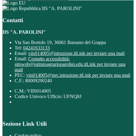
IIS "A. PAROLINI"
Contatti
IIS "A. PAROLINI"
Via San Bortolo 19, 36061 Bassano del Grappa
Tel:
04241633133
Email:
viis014005@istruzione.it
Link per inviare una mail
Email:
Contatto accessibilità:
sitoweb@istitutoagrarioparolini.edu.it
Link per inviare una
mail
PEC:
viis014005@pec.istruzione.it
Link per inviare una mail
C.F.: 80009290240
C.M.: VIIS014005
Codice Univoco Ufficio: UFNQ8J
Sezione Link Utili
Cookie policy