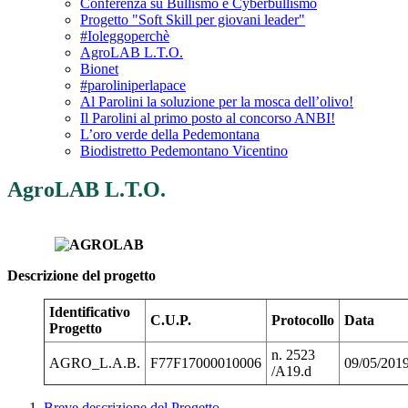
Conferenza su Bullismo e Cyberbullismo
Progetto "Soft Skill per giovani leader"
#Ioleggoperchè
AgroLAB L.T.O.
Bionet
#paroliniperlapace
Al Parolini la soluzione per la mosca dell’olivo!
Il Parolini al primo posto al concorso ANBI!
L’oro verde della Pedemontana
Biodistretto Pedemontano Vicentino
AgroLAB L.T.O.
Descrizione del progetto
Identificativo
C.U.P.
Protocollo
Data
Progetto
n. 2523
AGRO_L.A.B.
F77F17000010006
09/05/201
/A19.d
Breve descrizione del Progetto