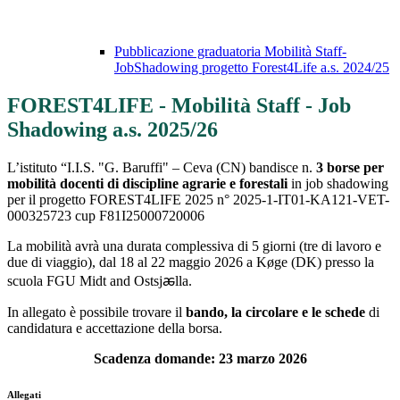
Pubblicazione graduatoria Mobilità Staff-
JobShadowing progetto Forest4Life a.s. 2024/25
FOREST4LIFE - Mobilità Staff - Job
Shadowing a.s. 2025/26
L’istituto “I.I.S. "G. Baruffi" – Ceva (CN) bandisce n.
3 borse per
mobilità docenti di discipline agrarie e forestali
in job shadowing
per il progetto FOREST4LIFE 2025 n° 2025-1-IT01-KA121-VET-
000325723 cup F81I25000720006
La mobilità avrà una durata complessiva di 5 giorni (tre di lavoro e
due di viaggio), dal 18 al 22 maggio 2026 a Køge (DK) presso la
scuola FGU Midt and Ostsjꬱlla.
In allegato è possibile trovare il
bando, la circolare e le schede
di
candidatura e accettazione della borsa.
Scadenza domande: 23 marzo 2026
Allegati