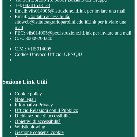
Tel:
04241633133
Email:
viis014005@istruzione.it
Link per inviare una mail
Email:
Contatto accessibilità:
sitoweb@istitutoagrarioparolini.edu.it
Link per inviare una
mail
PEC:
viis014005@pec.istruzione.it
Link per inviare una mail
C.F.: 80009290240
C.M.: VIIS014005
Codice Univoco Ufficio: UFNQ8J
Sezione Link Utili
Cookie policy
Note legali
Informativa Privacy
Ufficio Relazioni con il Pubblico
Dichiarazione di accessibilità
Obiettivi di accessibilità
Whistleblowing
Gestione consensi cookie