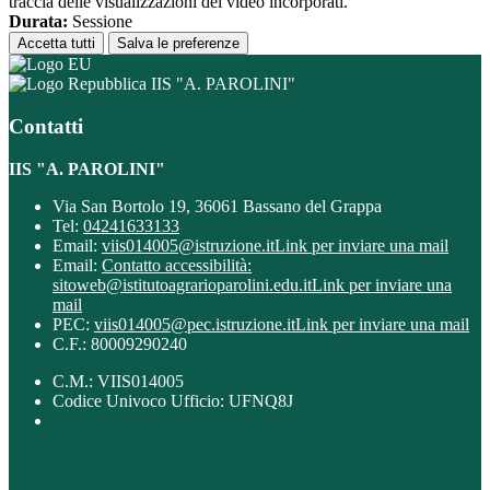
traccia delle visualizzazioni dei video incorporati.
Durata:
Sessione
Accetta tutti
Salva le preferenze
IIS "A. PAROLINI"
Contatti
IIS "A. PAROLINI"
Via San Bortolo 19, 36061 Bassano del Grappa
Tel:
04241633133
Email:
viis014005@istruzione.it
Link per inviare una mail
Email:
Contatto accessibilità:
sitoweb@istitutoagrarioparolini.edu.it
Link per inviare una
mail
PEC:
viis014005@pec.istruzione.it
Link per inviare una mail
C.F.: 80009290240
C.M.: VIIS014005
Codice Univoco Ufficio: UFNQ8J