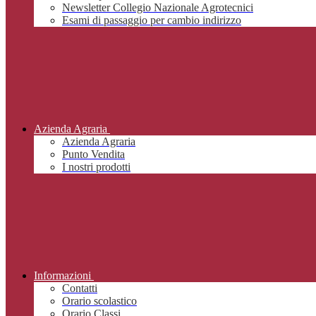
Newsletter Collegio Nazionale Agrotecnici
Esami di passaggio per cambio indirizzo
Azienda Agraria
Azienda Agraria
Punto Vendita
I nostri prodotti
Informazioni
Contatti
Orario scolastico
Orario Classi