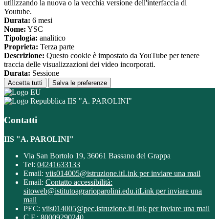
utilizzando la nuova o la vecchia versione dell'interfaccia di
Youtube.
Durata:
6 mesi
Nome:
YSC
Tipologia:
analitico
Proprieta:
Terza parte
Descrizione:
Questo cookie è impostato da YouTube per tenere
traccia delle visualizzazioni dei video incorporati.
Durata:
Sessione
Accetta tutti
Salva le preferenze
IIS "A. PAROLINI"
Contatti
IIS "A. PAROLINI"
Via San Bortolo 19, 36061 Bassano del Grappa
Tel:
04241633133
Email:
viis014005@istruzione.it
Link per inviare una mail
Email:
Contatto accessibilità:
sitoweb@istitutoagrarioparolini.edu.it
Link per inviare una
mail
PEC:
viis014005@pec.istruzione.it
Link per inviare una mail
C.F.: 80009290240