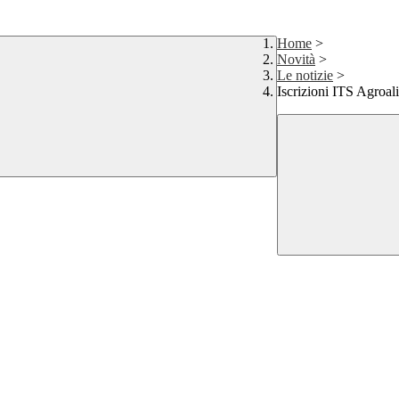
Home
>
Novità
>
Le notizie
>
Iscrizioni ITS Agroa