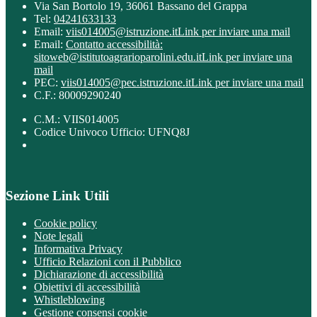
Via San Bortolo 19, 36061 Bassano del Grappa
Tel:
04241633133
Email:
viis014005@istruzione.it
Link per inviare una mail
Email:
Contatto accessibilità:
sitoweb@istitutoagrarioparolini.edu.it
Link per inviare una
mail
PEC:
viis014005@pec.istruzione.it
Link per inviare una mail
C.F.: 80009290240
C.M.: VIIS014005
Codice Univoco Ufficio: UFNQ8J
Sezione Link Utili
Cookie policy
Note legali
Informativa Privacy
Ufficio Relazioni con il Pubblico
Dichiarazione di accessibilità
Obiettivi di accessibilità
Whistleblowing
Gestione consensi cookie