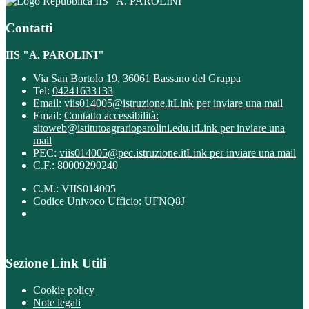
IIS "A. PAROLINI"
Contatti
IIS "A. PAROLINI"
Via San Bortolo 19, 36061 Bassano del Grappa
Tel:
04241633133
Email:
viis014005@istruzione.it
Link per inviare una mail
Email:
Contatto accessibilità:
sitoweb@istitutoagrarioparolini.edu.it
Link per inviare una
mail
PEC:
viis014005@pec.istruzione.it
Link per inviare una mail
C.F.: 80009290240
C.M.: VIIS014005
Codice Univoco Ufficio: UFNQ8J
Sezione Link Utili
Cookie policy
Note legali