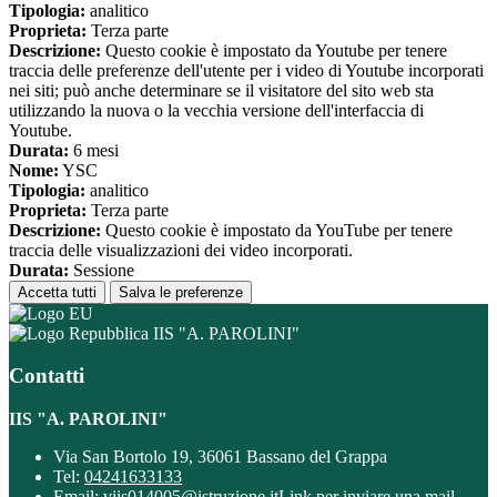
Tipologia:
analitico
Proprieta:
Terza parte
Descrizione:
Questo cookie è impostato da Youtube per tenere
traccia delle preferenze dell'utente per i video di Youtube incorporati
nei siti; può anche determinare se il visitatore del sito web sta
utilizzando la nuova o la vecchia versione dell'interfaccia di
Youtube.
Durata:
6 mesi
Nome:
YSC
Tipologia:
analitico
Proprieta:
Terza parte
Descrizione:
Questo cookie è impostato da YouTube per tenere
traccia delle visualizzazioni dei video incorporati.
Durata:
Sessione
Accetta tutti
Salva le preferenze
IIS "A. PAROLINI"
Contatti
IIS "A. PAROLINI"
Via San Bortolo 19, 36061 Bassano del Grappa
Tel:
04241633133
Email:
viis014005@istruzione.it
Link per inviare una mail