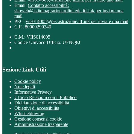
Email:
Contatto accessibilità:
sitoweb@istitutoagrarioparolini.edu.it
Link per inviare una
mail
PEC:
viis014005@pec.istruzione.it
Link per inviare una mail
C.F.: 80009290240
C.M.: VIIS014005
Codice Univoco Ufficio: UFNQ8J
Sezione Link Utili
Cookie policy
Note legali
Informativa Privacy
Ufficio Relazioni con il Pubblico
Dichiarazione di accessibilità
Obiettivi di accessibilità
Whistleblowing
Gestione consensi cookie
Amministrazione trasparente