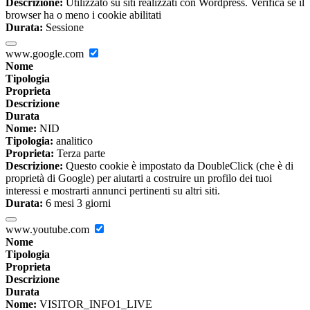
Descrizione:
Utilizzato su siti realizzati con Wordpress. Verifica se il
browser ha o meno i cookie abilitati
Durata:
Sessione
www.google.com
Nome
Tipologia
Proprieta
Descrizione
Durata
Nome:
NID
Tipologia:
analitico
Proprieta:
Terza parte
Descrizione:
Questo cookie è impostato da DoubleClick (che è di
proprietà di Google) per aiutarti a costruire un profilo dei tuoi
interessi e mostrarti annunci pertinenti su altri siti.
Durata:
6 mesi 3 giorni
www.youtube.com
Nome
Tipologia
Proprieta
Descrizione
Durata
Nome:
VISITOR_INFO1_LIVE