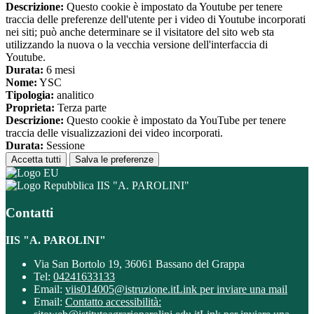
Descrizione:
Questo cookie è impostato da Youtube per tenere
traccia delle preferenze dell'utente per i video di Youtube incorporati
nei siti; può anche determinare se il visitatore del sito web sta
utilizzando la nuova o la vecchia versione dell'interfaccia di
Youtube.
Durata:
6 mesi
Nome:
YSC
Tipologia:
analitico
Proprieta:
Terza parte
Descrizione:
Questo cookie è impostato da YouTube per tenere
traccia delle visualizzazioni dei video incorporati.
Durata:
Sessione
Accetta tutti
Salva le preferenze
IIS "A. PAROLINI"
Contatti
IIS "A. PAROLINI"
Via San Bortolo 19, 36061 Bassano del Grappa
Tel:
04241633133
Email:
viis014005@istruzione.it
Link per inviare una mail
Email:
Contatto accessibilità: