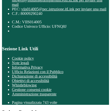
sitoweb@istitutoagrarioparolini.edu.it
Link per inviare una
mail
PEC:
viis014005@pec.istruzione.it
Link per inviare una mail
C.F.: 80009290240
C.M.: VIIS014005
Codice Univoco Ufficio: UFNQ8J
Sezione Link Utili
Cookie policy
Note legali
Informativa Privacy
Ufficio Relazioni con il Pubblico
Dichiarazione di accessibilità
Obiettivi di accessibilità
Whistleblowing
Gestione consensi cookie
Amministrazione trasparente
Pagina visualizzata
743
volte