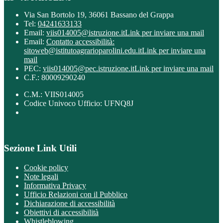
Via San Bortolo 19, 36061 Bassano del Grappa
Tel:
04241633133
Email:
viis014005@istruzione.it
Link per inviare una mail
Email:
Contatto accessibilità:
sitoweb@istitutoagrarioparolini.edu.it
Link per inviare una
mail
PEC:
viis014005@pec.istruzione.it
Link per inviare una mail
C.F.: 80009290240
C.M.: VIIS014005
Codice Univoco Ufficio: UFNQ8J
Sezione Link Utili
Cookie policy
Note legali
Informativa Privacy
Ufficio Relazioni con il Pubblico
Dichiarazione di accessibilità
Obiettivi di accessibilità
Whistleblowing