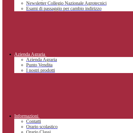
Newsletter Collegio Nazionale Agrotecnici
Esami di passaggio per cambio indirizzo
Azienda Agraria
Azienda Agraria
Punto Vendita
I nostri prodotti
Informazioni
Contatti
Orario scolastico
Orario Classi