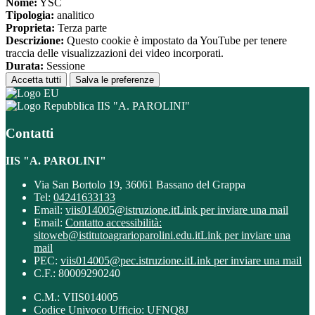
Nome:
YSC
Tipologia:
analitico
Proprieta:
Terza parte
Descrizione:
Questo cookie è impostato da YouTube per tenere
traccia delle visualizzazioni dei video incorporati.
Durata:
Sessione
Accetta tutti
Salva le preferenze
IIS "A. PAROLINI"
Contatti
IIS "A. PAROLINI"
Via San Bortolo 19, 36061 Bassano del Grappa
Tel:
04241633133
Email:
viis014005@istruzione.it
Link per inviare una mail
Email:
Contatto accessibilità:
sitoweb@istitutoagrarioparolini.edu.it
Link per inviare una
mail
PEC:
viis014005@pec.istruzione.it
Link per inviare una mail
C.F.: 80009290240
C.M.: VIIS014005
Codice Univoco Ufficio: UFNQ8J