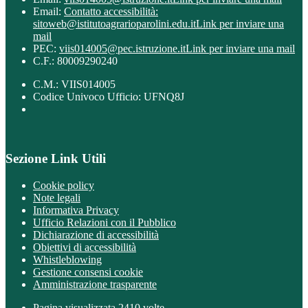
Email:
Contatto accessibilità:
sitoweb@istitutoagrarioparolini.edu.it
Link per inviare una
mail
PEC:
viis014005@pec.istruzione.it
Link per inviare una mail
C.F.: 80009290240
C.M.: VIIS014005
Codice Univoco Ufficio: UFNQ8J
Sezione Link Utili
Cookie policy
Note legali
Informativa Privacy
Ufficio Relazioni con il Pubblico
Dichiarazione di accessibilità
Obiettivi di accessibilità
Whistleblowing
Gestione consensi cookie
Amministrazione trasparente
Pagina visualizzata
2410
volte