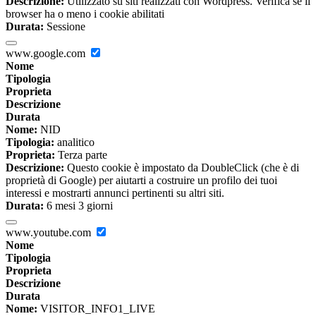
Descrizione:
Utilizzato su siti realizzati con Wordpress. Verifica se il
browser ha o meno i cookie abilitati
Durata:
Sessione
www.google.com
Nome
Tipologia
Proprieta
Descrizione
Durata
Nome:
NID
Tipologia:
analitico
Proprieta:
Terza parte
Descrizione:
Questo cookie è impostato da DoubleClick (che è di
proprietà di Google) per aiutarti a costruire un profilo dei tuoi
interessi e mostrarti annunci pertinenti su altri siti.
Durata:
6 mesi 3 giorni
www.youtube.com
Nome
Tipologia
Proprieta
Descrizione
Durata
Nome:
VISITOR_INFO1_LIVE