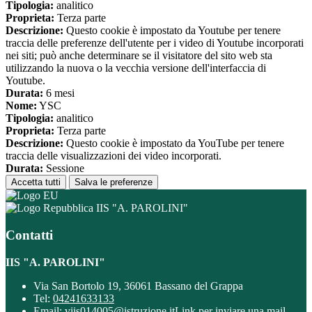
Tipologia:
analitico
Proprieta:
Terza parte
Descrizione:
Questo cookie è impostato da Youtube per tenere
traccia delle preferenze dell'utente per i video di Youtube incorporati
nei siti; può anche determinare se il visitatore del sito web sta
utilizzando la nuova o la vecchia versione dell'interfaccia di
Youtube.
Durata:
6 mesi
Nome:
YSC
Tipologia:
analitico
Proprieta:
Terza parte
Descrizione:
Questo cookie è impostato da YouTube per tenere
traccia delle visualizzazioni dei video incorporati.
Durata:
Sessione
Accetta tutti
Salva le preferenze
IIS "A. PAROLINI"
Contatti
IIS "A. PAROLINI"
Via San Bortolo 19, 36061 Bassano del Grappa
Tel:
04241633133
Email:
viis014005@istruzione.it
Link per inviare una mail