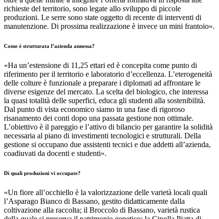
richieste del territorio, sono legate allo sviluppo di piccole
produzioni. Le serre sono state oggetto di recente di interventi di
manutenzione. Di prossima realizzazione è invece un mini frantoio».
Come è strutturata l’azienda annessa?
«Ha un’estensione di 11,25 ettari ed è concepita come punto di
riferimento per il territorio e laboratorio d’eccellenza. L’eterogeneità
delle colture è funzionale a preparare i diplomati ad affrontare le
diverse esigenze del mercato. La scelta del biologico, che interessa
la quasi totalità delle superfici, educa gli studenti alla sostenibilità.
Dal punto di vista economico siamo in una fase di rigoroso
risanamento dei conti dopo una passata gestione non ottimale.
L’obiettivo è il pareggio e l’attivo di bilancio per garantire la solidità
necessaria al piano di investimenti tecnologici e strutturali. Della
gestione si occupano due assistenti tecnici e due addetti all’azienda,
coadiuvati da docenti e studenti».
Di quali produzioni vi occupate?
«Un fiore all’occhiello è la valorizzazione delle varietà locali quali
l’Asparago Bianco di Bassano, gestito didatticamente dalla
coltivazione alla raccolta; il Broccolo di Bassano, varietà rustica
della quale si preserva il patrimonio genetico; la Cipolla Piatta di