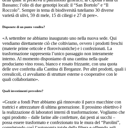
Bassano; l’olio di due genotipi locali: il “San Bortolo” e “Il
Roccolo”. Sempre in tema di biodiversità tuteliamo 30 diverse
varietà di ulivi, 59 di mele, 15 di ciliegi e 27 di pere».
Disponete di un punto vendita?
«A settembre ne abbiamo inaugurato uno nella nuova sede. Qui
vendiamo direttamente ciò che coltiviamo, ovvero i prodotti freschi
(materie prime orticole e florovivaistiche) e i confezionati. La
trasformazione rappresenta l’unico passaggio non interamente
interno. Al momento disponiamo di una cantina nella quale
produciamo vino rosso, bianco e rosato frizzante, con una quota
delle uve conferita alla Cantina di Breganze. Per altri prodotti, quali i
cerealicoli, ci avvaliamo di strutture esterne o cooperative con le
quali collaboriamo».
Quali investimenti prevedete?
«Grazie a fondi Pnrr abbiamo già rinnovato il parco macchine con
trattrici e attrezzature di ultima generazione. Il prossimo obiettivo è
la realizzazione di laboratori interni di trasformazione. Vogliamo che
ogni prodotto – dalle farine alle confetture, dai pesti ai succhi –
possa essere trasformato e confezionato tra le mura del “Parolini”,
completando così l’autonomia totale della filiera e offrendo agli