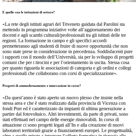
E quelle con le istituzioni di settore?
«La rete degli istituti agrari del Triveneto guidata dal Parolini sta
mettendo in programma iniziative volte all’aggiornamento dei
docenti e agli scambi culturali/professionali tra gli istituti delle tre
regioni. La formazione in campo e gli specifici accordi
permetteranno agli studenti di fruire di nuove opportunità che non
sono state prese in considerazione in precedenza. Soddisfacenti pure
i rapporti con il mondo dell’Università, sia per lo sviluppo di progetti
comuni che per i tirocini e per l’orientamento in uscita. Stessa cosa
per quanto riguarda le associazioni di categoria e gli ordini e collegi
professionali che collaborano con corsi di specializzazione».
Progetti di ammodernamento e innovazione in corso?
«Da quest’anno è stato aperto un nuovo plesso che insiste nella
stessa area e che è stato realizzato dalla provincia di Vicenza con
fondi Pnrr ed è caratterizzato da impianti di ultima generazione a
partire dal fotovoltaico. Altri investimenti, da parte di privati, sono
stati effettuati nel campo delle energie rinnovabili. In corso di
attuazione ci sono progetti legati all’Its e alla creazione di nuovi
laboratori territoriali grazie a finanziamenti europei. Le progettualità,
oltre a quelle mirate a integrare l’offerta formativa in risposta alle