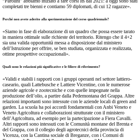
“Parolini” abbiamo iniziato a fare corsi Its dal 2021: a oggi sono stati
completati tre bienni e contiamo 59 diplomati, di cui 12 ragazze».
Perché non avete aderito alla sperimentazione del corso quadriennale?
«Siamo in fase di elaborazione di un quadro che possa essere tarato
in maniera ottimale sulle richieste del territorio. Ritengo che il 4+2
sia una valida opportunità messa a disposizione dal ministero
dell’Istruzione per offrire, se ben studiata, organizzata e realizzata,
ottime prospettive occupazionali».
Quali sono le relazioni più significative e le filiere di riferimento?
«Validi e stabili i rapporti con i gruppi operanti nel settore lattiero-
caseario, quali Lattebusche e Lattiere Vicentine, con le numerose
aziende agricole e zootecniche e con quelle impegnate nella
produzione dell’olio, a partire dalla Pedemontana del Grappa. Altre
relazioni importanti sono intessute con le aziende locali di green and
garden. La scuola ha poi accordi fondamentali con Anbi Veneto e
Veneto Agricoltura e collaborazioni strutturate con il ministero
dell’Agricoltura, ad esempio per la partecipazione a Fiera Cavalli.
Altri rapporti sono intessuti con le Comunità montane del Brenta e
del Grappa, con il collegio degli agrotecnici della provincia di
Vicenza, con la Cantina sociale di Breganze, con i Comuni di