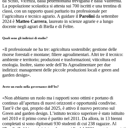
da Schio, Vicenza, dalla pedemontana trevigiana e dalla Valbrenta.
La popolazione scolastica si attesta sui 700 iscritti e una trentina di
classi, con un rapporto quasi paritario tra professionale per
l’agricoltura e tecnico agrario. A guidare il
Parolini
da settembre
2024 è
Matteo Carrera
, laureato in scienze agrarie e a lungo
docente negli agrari di Biella e di Feltre.
Quali sono gli indirizzi di studio?
«Il professionale ne ha tre: agricoltura sostenibile; gestione delle
risorse forestali e montane; filiere agroalimentari. Altri tre il tecnico:
ambiente e territorio; produzioni e trasformazioni; viticoltura ed
enologia. Inoltre, siamo sede dell’Its Agroalimentare per due
indirizzi: management delle piccole produzioni locali e green and
garden design».
Avete un ruolo nella governance dell’Its?
«Non abbiamo un ruolo ma i rapporti sono ottimi e portano di
continuo all’apertura di nuovi orizzonti e opportunità condivise.
Tant’è che qui, proprio dal 2025, è attivo il nuovo percorso sul
Green and garden design. L’istituto tecnico superiore è stato istituito
nel 2010 e il primo corso è partito nel 2011. Da allora, in 13 bienni
completati si sono diplomati 930 studenti di cui 238 ragazze. Al