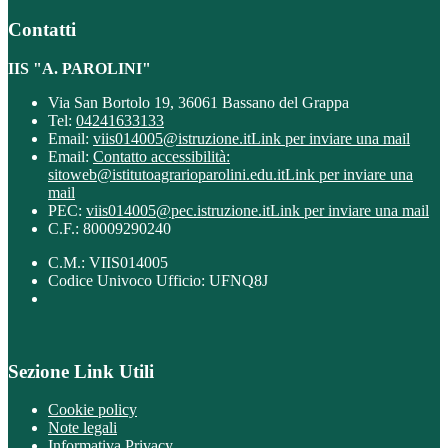
Contatti
IIS "A. PAROLINI"
Via San Bortolo 19, 36061 Bassano del Grappa
Tel:
04241633133
Email:
viis014005@istruzione.it
Link per inviare una mail
Email:
Contatto accessibilità:
sitoweb@istitutoagrarioparolini.edu.it
Link per inviare una
mail
PEC:
viis014005@pec.istruzione.it
Link per inviare una mail
C.F.: 80009290240
C.M.: VIIS014005
Codice Univoco Ufficio: UFNQ8J
Sezione Link Utili
Cookie policy
Note legali
Informativa Privacy