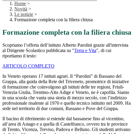
Home
>
Novità
>
Le notizie
>
Formazione completa con la filiera chiusa
Formazione completa con la filiera chiusa
Scopriamo l’offerta dell’istituto Alberto Parolini grazie all'intervista
al Dirigente Scolastico pubblicata su "
Terra e Vita
", di cui
riportiamo il testo:
ARTICOLO COMPLETO
In Veneto operano 17 istituti agrari. Il “Parolini” di Bassano del
Grappa, alla guida della Rete del Triveneto, promotrice di iniziative
di formazione che coinvolgono gli istituti delle tre regioni, Friuli-
Venezia Giulia, Trentino-Alto Adige e Veneto, ne è capofila. Siamo
in una scuola che vanta una storia di mezzo secolo, con l’indirizzo
professionale risalente al 1970 e quello tecnico istituito nel 2009. Ha
sede nel territorio di due comuni, Bassano e Pove del Grappa.
Il bacino di riferimento si estende dal bassanese fino al vicentino,
all’area di Asiago e a quella di Castelfranco, ovvero tra le province
di Trento, Vicenza, Treviso, Padova e Belluno. Gli studenti arrivano