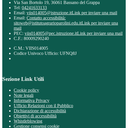
Via San Bortolo 19, 36061 Bassano del Grappa
Tel:
04241633133
Email:
viis014005@istruzione.it
Link per inviare una mail
Email:
Contatto accessibilità:
sitoweb@istitutoagrarioparolini.edu.it
Link per inviare una
mail
PEC:
viis014005@pec.istruzione.it
Link per inviare una mail
C.F.: 80009290240
C.M.: VIIS014005
Codice Univoco Ufficio: UFNQ8J
Sezione Link Utili
Cookie policy
Note legali
Informativa Privacy
Ufficio Relazioni con il Pubblico
Dichiarazione di accessibilità
Obiettivi di accessibilità
Whistleblowing
Gestione consensi cookie