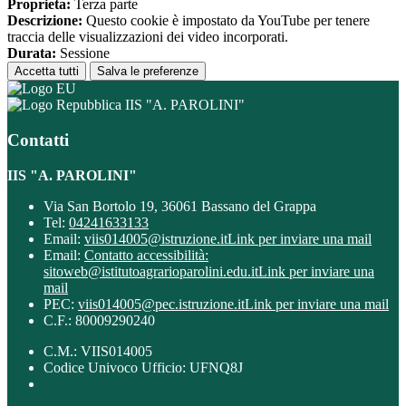
Proprieta:
Terza parte
Descrizione:
Questo cookie è impostato da YouTube per tenere
traccia delle visualizzazioni dei video incorporati.
Durata:
Sessione
Accetta tutti
Salva le preferenze
IIS "A. PAROLINI"
Contatti
IIS "A. PAROLINI"
Via San Bortolo 19, 36061 Bassano del Grappa
Tel:
04241633133
Email:
viis014005@istruzione.it
Link per inviare una mail
Email:
Contatto accessibilità:
sitoweb@istitutoagrarioparolini.edu.it
Link per inviare una
mail
PEC:
viis014005@pec.istruzione.it
Link per inviare una mail
C.F.: 80009290240
C.M.: VIIS014005
Codice Univoco Ufficio: UFNQ8J