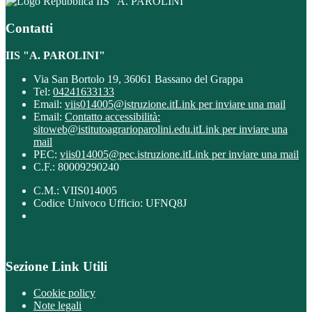
IIS "A. PAROLINI"
Contatti
IIS "A. PAROLINI"
Via San Bortolo 19, 36061 Bassano del Grappa
Tel:
04241633133
Email:
viis014005@istruzione.it
Link per inviare una mail
Email:
Contatto accessibilità:
sitoweb@istitutoagrarioparolini.edu.it
Link per inviare una
mail
PEC:
viis014005@pec.istruzione.it
Link per inviare una mail
C.F.: 80009290240
C.M.: VIIS014005
Codice Univoco Ufficio: UFNQ8J
Sezione Link Utili
Cookie policy
Note legali