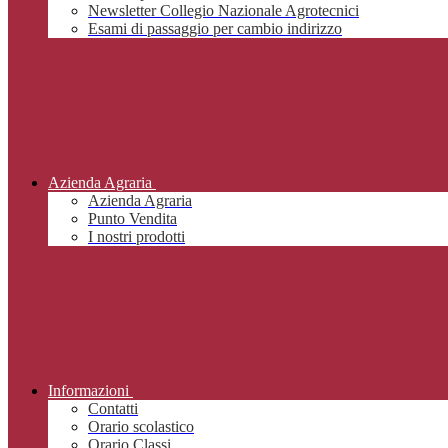
Newsletter Collegio Nazionale Agrotecnici
Esami di passaggio per cambio indirizzo
Azienda Agraria
Azienda Agraria
Punto Vendita
I nostri prodotti
Informazioni
Contatti
Orario scolastico
Orario Classi