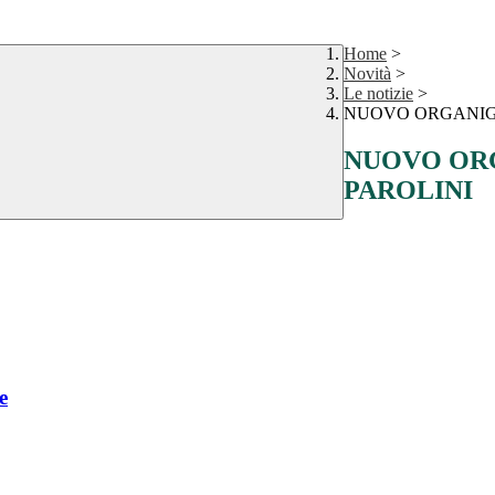
Home
>
Novità
>
Le notizie
>
NUOVO ORGANIGR
NUOVO ORG
PAROLINI
e