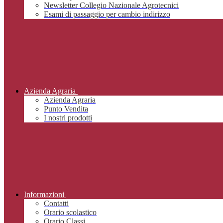
Newsletter Collegio Nazionale Agrotecnici
Esami di passaggio per cambio indirizzo
Azienda Agraria
Azienda Agraria
Punto Vendita
I nostri prodotti
Informazioni
Contatti
Orario scolastico
Orario Classi