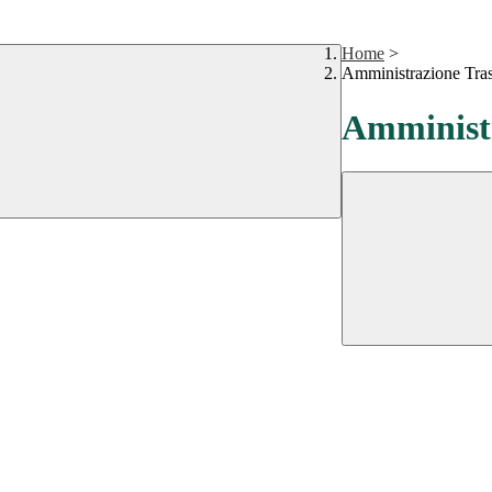
Home
>
Amministrazione Tra
Amministr