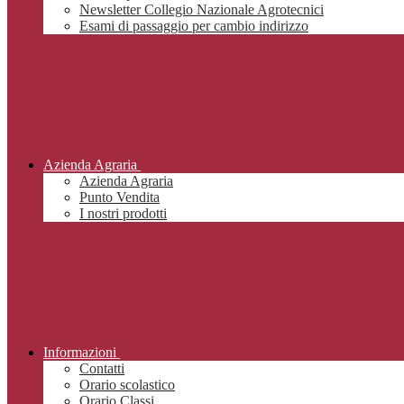
Newsletter Collegio Nazionale Agrotecnici
Esami di passaggio per cambio indirizzo
Azienda Agraria
Azienda Agraria
Punto Vendita
I nostri prodotti
Informazioni
Contatti
Orario scolastico
Orario Classi