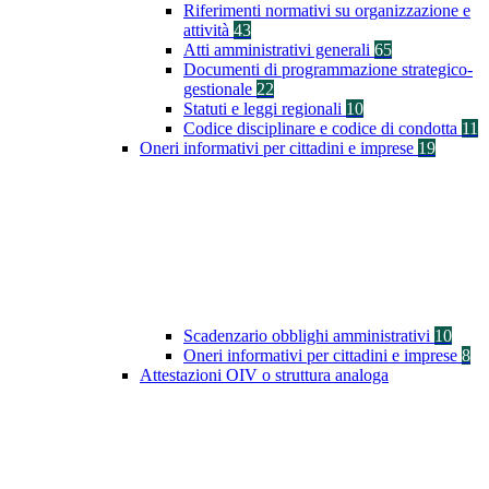
Riferimenti normativi su organizzazione e
attività
43
Atti amministrativi generali
65
Documenti di programmazione strategico-
gestionale
22
Statuti e leggi regionali
10
Codice disciplinare e codice di condotta
11
Oneri informativi per cittadini e imprese
19
Scadenzario obblighi amministrativi
10
Oneri informativi per cittadini e imprese
8
Attestazioni OIV o struttura analoga