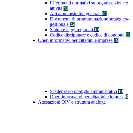
Riferimenti normativi su organizzazione e
attività
43
Atti amministrativi generali
65
Documenti di programmazione strategico-
gestionale
22
Statuti e leggi regionali
10
Codice disciplinare e codice di condotta
11
Oneri informativi per cittadini e imprese
19
Scadenzario obblighi amministrativi
10
Oneri informativi per cittadini e imprese
8
Attestazioni OIV o struttura analoga