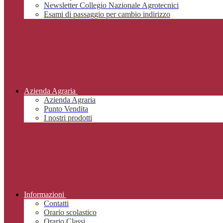
Newsletter Collegio Nazionale Agrotecnici
Esami di passaggio per cambio indirizzo
Azienda Agraria
Azienda Agraria
Punto Vendita
I nostri prodotti
Informazioni
Contatti
Orario scolastico
Orario Classi