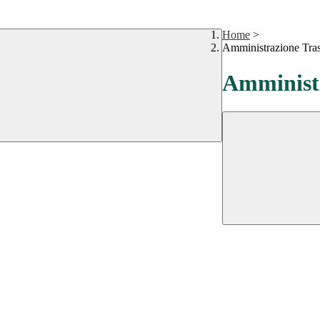
Home
>
Amministrazione Tra
Amministr