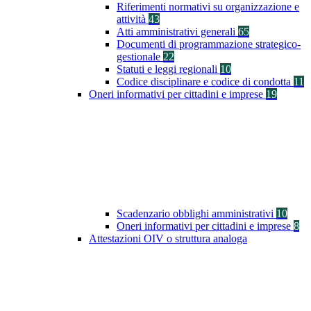
Riferimenti normativi su organizzazione e
attività
43
Atti amministrativi generali
65
Documenti di programmazione strategico-
gestionale
22
Statuti e leggi regionali
10
Codice disciplinare e codice di condotta
11
Oneri informativi per cittadini e imprese
19
Scadenzario obblighi amministrativi
10
Oneri informativi per cittadini e imprese
8
Attestazioni OIV o struttura analoga