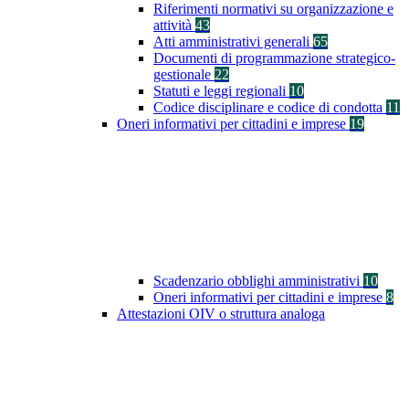
Riferimenti normativi su organizzazione e
attività
43
Atti amministrativi generali
65
Documenti di programmazione strategico-
gestionale
22
Statuti e leggi regionali
10
Codice disciplinare e codice di condotta
11
Oneri informativi per cittadini e imprese
19
Scadenzario obblighi amministrativi
10
Oneri informativi per cittadini e imprese
8
Attestazioni OIV o struttura analoga