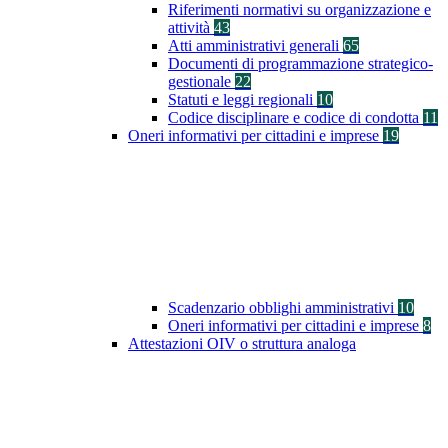
Riferimenti normativi su organizzazione e
attività
43
Atti amministrativi generali
65
Documenti di programmazione strategico-
gestionale
22
Statuti e leggi regionali
10
Codice disciplinare e codice di condotta
11
Oneri informativi per cittadini e imprese
19
Scadenzario obblighi amministrativi
10
Oneri informativi per cittadini e imprese
8
Attestazioni OIV o struttura analoga