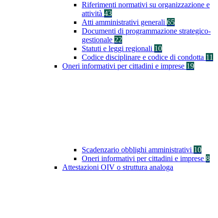
Riferimenti normativi su organizzazione e
attività
43
Atti amministrativi generali
65
Documenti di programmazione strategico-
gestionale
22
Statuti e leggi regionali
10
Codice disciplinare e codice di condotta
11
Oneri informativi per cittadini e imprese
19
Scadenzario obblighi amministrativi
10
Oneri informativi per cittadini e imprese
8
Attestazioni OIV o struttura analoga