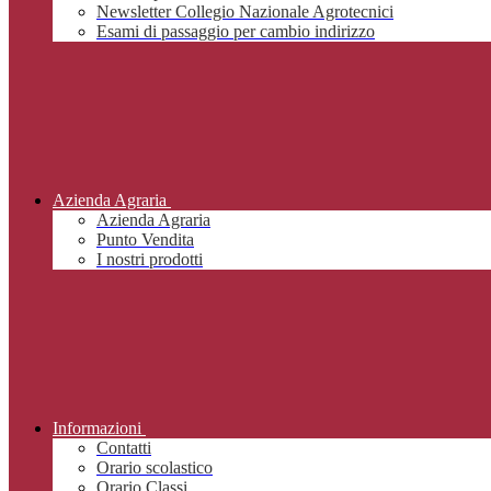
Newsletter Collegio Nazionale Agrotecnici
Esami di passaggio per cambio indirizzo
Azienda Agraria
Azienda Agraria
Punto Vendita
I nostri prodotti
Informazioni
Contatti
Orario scolastico
Orario Classi