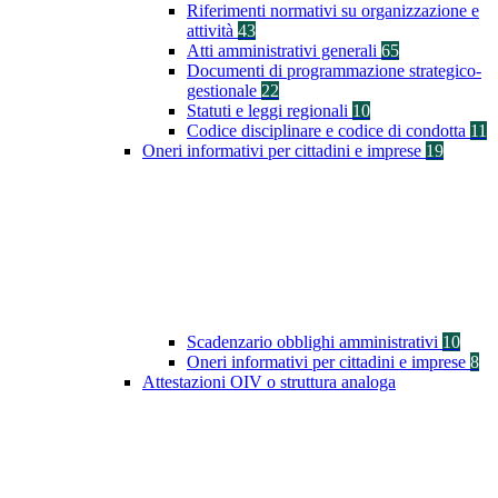
Riferimenti normativi su organizzazione e
attività
43
Atti amministrativi generali
65
Documenti di programmazione strategico-
gestionale
22
Statuti e leggi regionali
10
Codice disciplinare e codice di condotta
11
Oneri informativi per cittadini e imprese
19
Scadenzario obblighi amministrativi
10
Oneri informativi per cittadini e imprese
8
Attestazioni OIV o struttura analoga