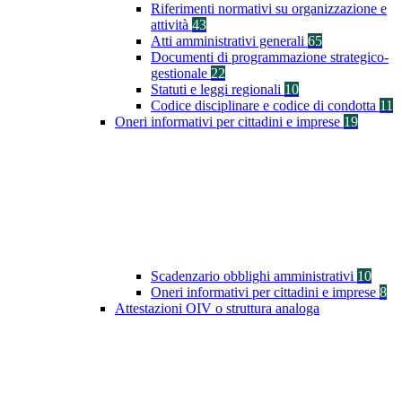
Riferimenti normativi su organizzazione e
attività
43
Atti amministrativi generali
65
Documenti di programmazione strategico-
gestionale
22
Statuti e leggi regionali
10
Codice disciplinare e codice di condotta
11
Oneri informativi per cittadini e imprese
19
Scadenzario obblighi amministrativi
10
Oneri informativi per cittadini e imprese
8
Attestazioni OIV o struttura analoga