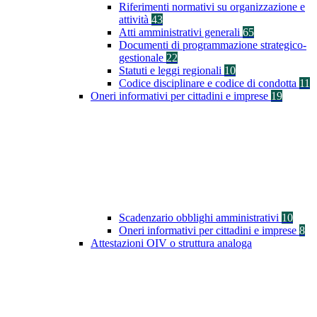
Riferimenti normativi su organizzazione e
attività
43
Atti amministrativi generali
65
Documenti di programmazione strategico-
gestionale
22
Statuti e leggi regionali
10
Codice disciplinare e codice di condotta
11
Oneri informativi per cittadini e imprese
19
Scadenzario obblighi amministrativi
10
Oneri informativi per cittadini e imprese
8
Attestazioni OIV o struttura analoga